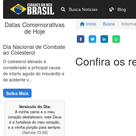
Busca Notícias
Blog
Datas Comemorativas
Início
Busca
Informa
de Hoje
Dia Nacional de Combate
ao Colesterol
Confira os r
O colesterol elevado é
considerado a principal causa
de infarto agudo do miocárdio e
de acidente v...
Saiba Mais
Versículo do Dia:
A minha carne e o meu
coração desfalecem; mas Deus
é a fortaleza do meu coração,
e a minha porção para sempre.
(Salmos 73:26)