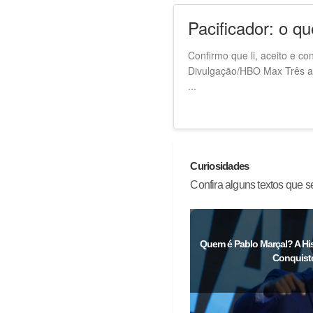
Pacificador: o q
Confirmo que li, aceito e c
Divulgação/HBO Max Três an
...
Curiosidades
Confira alguns textos que 
Quem é Pablo Marçal? A Hi
Conquisto