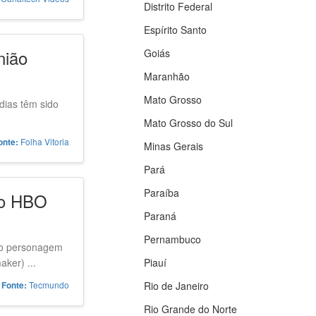
Distrito Federal
Espírito Santo
nião
Goiás
Maranhão
Mato Grosso
dias têm sido
Mato Grosso do Sul
Folha Vitoria
onte:
Minas Gerais
Pará
Paraíba
 do HBO
Paraná
Pernambuco
 no personagem
ker) ...
Piauí
Tecmundo
Rio de Janeiro
Fonte:
Rio Grande do Norte