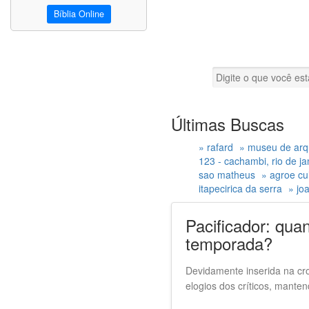
Bíblia Online
Últimas Buscas
» rafard
» museu de arq
123 - cachambi, rio de jane
sao matheus
» agroe cu
itapecirica da serra
» jo
Pacificador: qua
temporada?
Devidamente inserida na cr
elogios dos críticos, mante