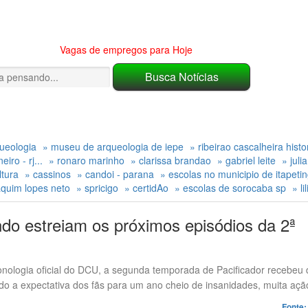
Vagas de empregos para Hoje
ueologia
» museu de arqueologia de iepe
» ribeirao cascalheira histo
iro - rj...
» ronaro marinho
» clarissa brandao
» gabriel leite
» juli
ltura
» cassinos
» candoi - parana
» escolas no municipio de itapeti
aquim lopes neto
» spricigo
» certidAo
» escolas de sorocaba sp
» li
ndo estreiam os próximos episódios da 2ª
onologia oficial do DCU, a segunda temporada de Pacificador recebeu 
ndo a expectativa dos fãs para um ano cheio de insanidades, muita ação
Fonte: