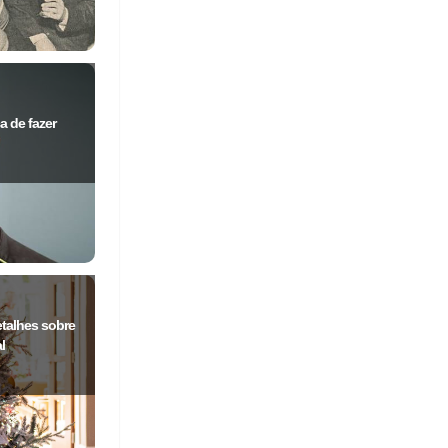
a de fazer
etalhes sobre
l