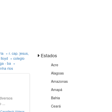
ria
» r. cap. jesus,
Estados
a lloyd
» colegio
nga - ba
»
Acre
linha rios
Alagoas
Amazonas
Amapá
Bahia
diversos
 ...
Ceará
Canaltech Videos