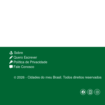
Sobre
Quero Escrever
Política de Privacidade
Usamos cookies para melhorar sua experiência
Fale Conosco
de navegação. Ao continuar, você concorda com
nossa
política de privacidade
© 2026 - Cidades do meu Brasil. Todos direitos reservados
ENTENDI