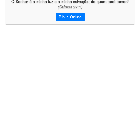
Saiba Mais
Versículo do Dia:
O Senhor é a minha luz e a minha salvação; de quem terei temor?
(Salmos 27:1)
Bíblia Online