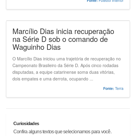
placar de 1 a 0, em partida válida pela 12ª rodada da
Série D do Campeonato Brasileiro, no estádio Dr. Hercílio
Luz. O único gol do jogo foi ...
Futebol Interior
Fonte:
Marcílio Dias inicia recuperação
na Série D sob o comando de
Waguinho Dias
O Marcílio Dias iniciou uma trajetória de recuperação no
Campeonato Brasileiro da Série D. Após cinco rodadas
disputadas, a equipe catarinense soma duas vitórias,
dois empates e uma derrota, ocupando ...
Terra
Fonte: