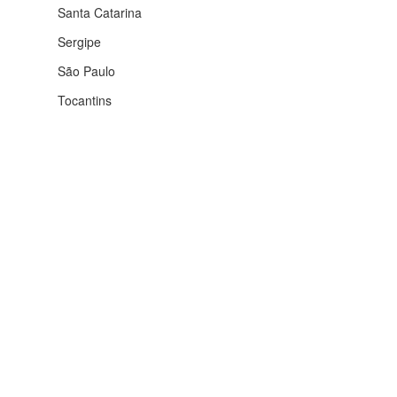
Rio Grande do Sul
Roraima
Santa Catarina
Sergipe
São Paulo
Tocantins