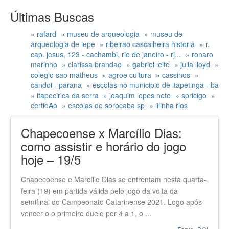
Últimas Buscas
» rafard
» museu de arqueologia
» museu de
arqueologia de iepe
» ribeirao cascalheira historia
» r.
cap. jesus, 123 - cachambi, rio de janeiro - rj...
» ronaro
marinho
» clarissa brandao
» gabriel leite
» julia lloyd
»
colegio sao matheus
» agroe cultura
» cassinos
»
candoi - parana
» escolas no municipio de itapetinga - ba
» itapecirica da serra
» joaquim lopes neto
» spricigo
»
certidAo
» escolas de sorocaba sp
» lilinha rios
Chapecoense x Marcílio Dias:
como assistir e horário do jogo
hoje – 19/5
Chapecoense e Marcílio Dias se enfrentam nesta quarta-