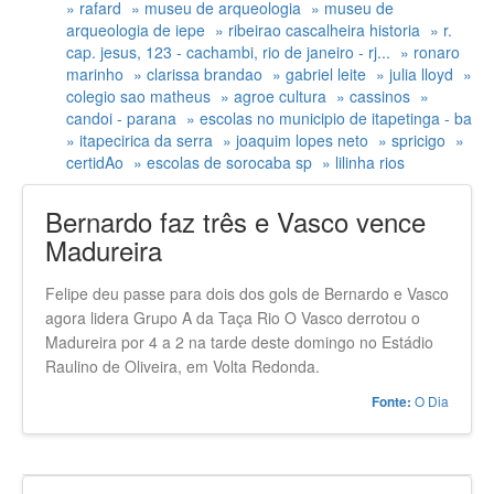
Últimas Buscas
» rafard
» museu de arqueologia
» museu de
arqueologia de iepe
» ribeirao cascalheira historia
» r.
cap. jesus, 123 - cachambi, rio de janeiro - rj...
» ronaro
marinho
» clarissa brandao
» gabriel leite
» julia lloyd
»
colegio sao matheus
» agroe cultura
» cassinos
»
candoi - parana
» escolas no municipio de itapetinga - ba
» itapecirica da serra
» joaquim lopes neto
» spricigo
»
certidAo
» escolas de sorocaba sp
» lilinha rios
Bernardo faz três e Vasco vence
Madureira
Felipe deu passe para dois dos gols de Bernardo e Vasco
agora lidera Grupo A da Taça Rio O Vasco derrotou o
Madureira por 4 a 2 na tarde deste domingo no Estádio
Raulino de Oliveira, em Volta Redonda.
O Dia
Fonte: