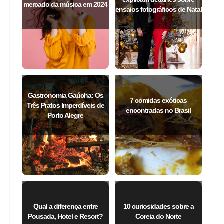
Especialistas da FK Pictures
Confira as tendências para o
explicam detalhes sobre
mercado da música em 2024
ensaios fotográficos de Natal
Gastronomia Gaúcha: Os
7 comidas exóticas
Três Pratos Imperdíveis de
encontradas no Brasil
Porto Alegre