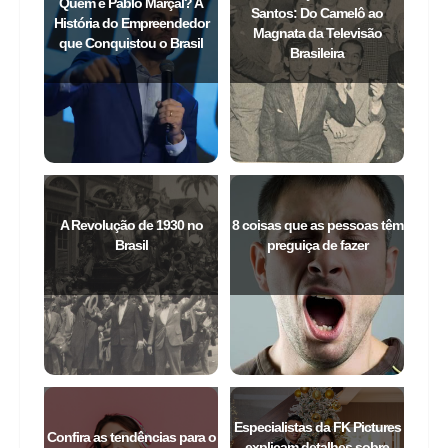
Confira alguns textos que selecionamos para você.
A Vida e Trajetória de Silvio
Quem é Pablo Marçal? A
Santos: Do Camelô ao
História do Empreendedor
Magnata da Televisão
que Conquistou o Brasil
Brasileira
A Revolução de 1930 no
8 coisas que as pessoas têm
Brasil
preguiça de fazer