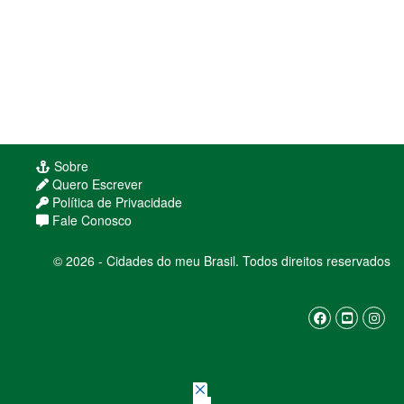
Sobre
Quero Escrever
Política de Privacidade
Usamos cookies para melhorar sua experiência
Fale Conosco
de navegação. Ao continuar, você concorda com
nossa
política de privacidade
© 2026 - Cidades do meu Brasil. Todos direitos reservados
ENTENDI