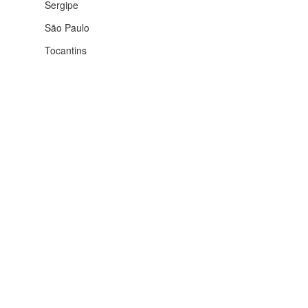
Roraima
Santa Catarina
Sergipe
São Paulo
Tocantins