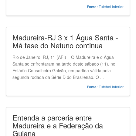
O Maracanã recebe nesta segunda-feira (02), às 21h, o
jogo de volta da semifinal do Campeonato Carioca entre
Madureira e Flamengo. O time rubro-negro chega com
ampla vantagem após vencer a primeira ...
Futebol Interior
Fonte:
Madureira-RJ 3 x 1 Água Santa -
Má fase do Netuno continua
Rio de Janeiro, RJ, 11 (AFI) – O Madureira e o Água
Santa se enfrentaram na tarde deste sábado (11), no
Estádio Conselheiro Galvão, em partida válida pela
segunda rodada da Série D do Brasileirão. O ...
Futebol Interior
Fonte: