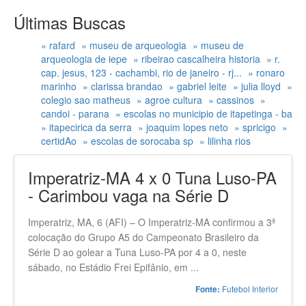
Últimas Buscas
» rafard
» museu de arqueologia
» museu de
arqueologia de iepe
» ribeirao cascalheira historia
» r.
cap. jesus, 123 - cachambi, rio de janeiro - rj...
» ronaro
marinho
» clarissa brandao
» gabriel leite
» julia lloyd
»
colegio sao matheus
» agroe cultura
» cassinos
»
candoi - parana
» escolas no municipio de itapetinga - ba
» itapecirica da serra
» joaquim lopes neto
» spricigo
»
certidAo
» escolas de sorocaba sp
» lilinha rios
Imperatriz-MA 4 x 0 Tuna Luso-PA
- Carimbou vaga na Série D
Imperatriz, MA, 6 (AFI) – O Imperatriz-MA confirmou a 3ª
colocação do Grupo A5 do Campeonato Brasileiro da
Série D ao golear a Tuna Luso-PA por 4 a 0, neste
sábado, no Estádio Frei Epifânio, em ...
Futebol Interior
Fonte: