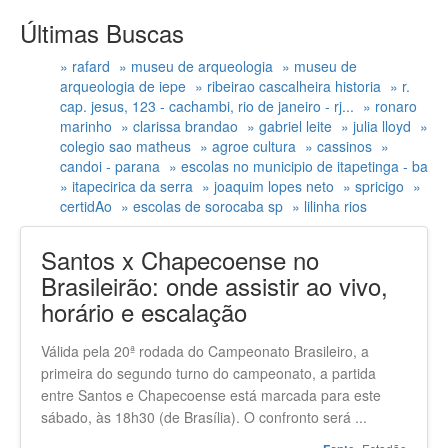
Últimas Buscas
» rafard
» museu de arqueologia
» museu de
arqueologia de iepe
» ribeirao cascalheira historia
» r.
cap. jesus, 123 - cachambi, rio de janeiro - rj...
» ronaro
marinho
» clarissa brandao
» gabriel leite
» julia lloyd
»
colegio sao matheus
» agroe cultura
» cassinos
»
candoi - parana
» escolas no municipio de itapetinga - ba
» itapecirica da serra
» joaquim lopes neto
» spricigo
»
certidAo
» escolas de sorocaba sp
» lilinha rios
Santos x Chapecoense no
Brasileirão: onde assistir ao vivo,
horário e escalação
Válida pela 20ª rodada do Campeonato Brasileiro, a
primeira do segundo turno do campeonato, a partida
entre Santos e Chapecoense está marcada para este
sábado, às 18h30 (de Brasília). O confronto será ...