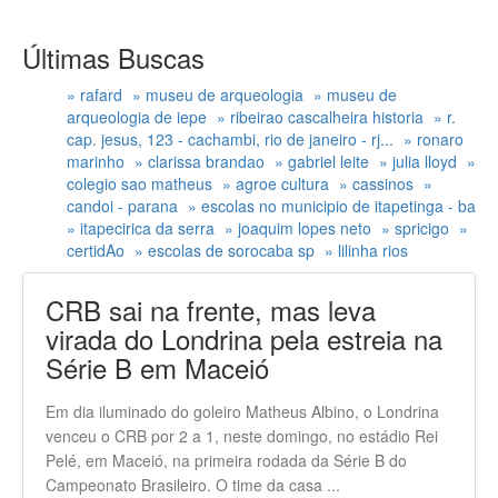
Últimas Buscas
» rafard
» museu de arqueologia
» museu de
arqueologia de iepe
» ribeirao cascalheira historia
» r.
cap. jesus, 123 - cachambi, rio de janeiro - rj...
» ronaro
marinho
» clarissa brandao
» gabriel leite
» julia lloyd
»
colegio sao matheus
» agroe cultura
» cassinos
»
candoi - parana
» escolas no municipio de itapetinga - ba
» itapecirica da serra
» joaquim lopes neto
» spricigo
»
certidAo
» escolas de sorocaba sp
» lilinha rios
CRB sai na frente, mas leva
virada do Londrina pela estreia na
Série B em Maceió
Em dia iluminado do goleiro Matheus Albino, o Londrina
venceu o CRB por 2 a 1, neste domingo, no estádio Rei
Pelé, em Maceió, na primeira rodada da Série B do
Campeonato Brasileiro. O time da casa ...