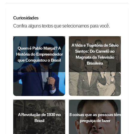
Curiosidades
Confira alguns textos que selecionamos para você.
A Vida e Trajetória de Silvio
Quem é Pablo Marçal? A
Santos: Do Camelô ao
História do Empreendedor
Magnata da Televisão
que Conquistou o Brasil
Brasileira
A Revolução de 1930 no
8 coisas que as pessoas têm
Brasil
preguiça de fazer