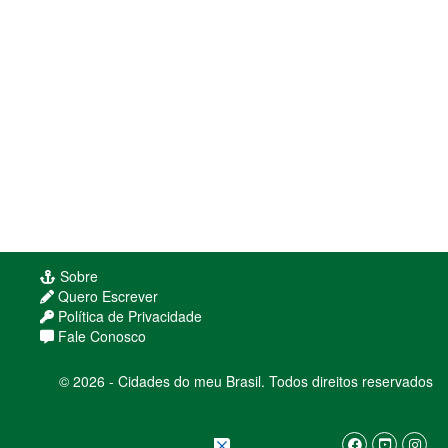
Sobre
Quero Escrever
Política de Privacidade
Usamos cookies para melhorar sua experiência
Fale Conosco
de navegação. Ao continuar, você concorda com
nossa
política de privacidade
© 2026 - Cidades do meu Brasil. Todos direitos reservados
ENTENDI