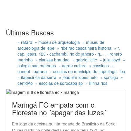
Últimas Buscas
» rafard
» museu de arqueologia
» museu de
arqueologia de iepe
» ribeirao cascalheira historia
» r.
cap. jesus, 123 - cachambi, rio de janeiro - rj...
» ronaro
marinho
» clarissa brandao
» gabriel leite
» julia lloyd
»
colegio sao matheus
» agroe cultura
» cassinos
»
candoi - parana
» escolas no municipio de itapetinga - ba
» itapecirica da serra
» joaquim lopes neto
» spricigo
»
certidAo
» escolas de sorocaba sp
» lilinha rios
Maringá FC empata com o
Floresta no ´apagar das luzes´
Em jogo da décima quinta rodada do Brasileiro da Série
C, realizado na noite desta segunda-feira (27), no