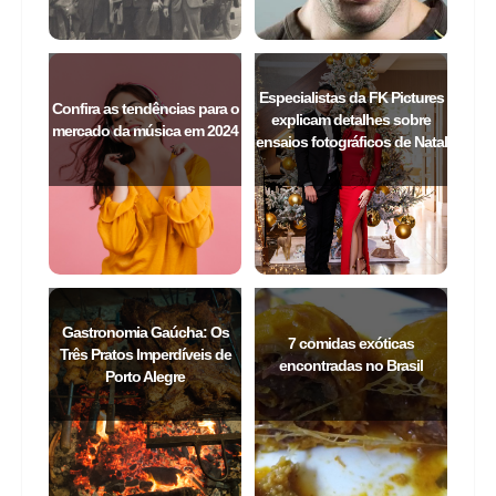
Especialistas da FK Pictures
Confira as tendências para o
explicam detalhes sobre
mercado da música em 2024
ensaios fotográficos de Natal
Gastronomia Gaúcha: Os
7 comidas exóticas
Três Pratos Imperdíveis de
encontradas no Brasil
Porto Alegre