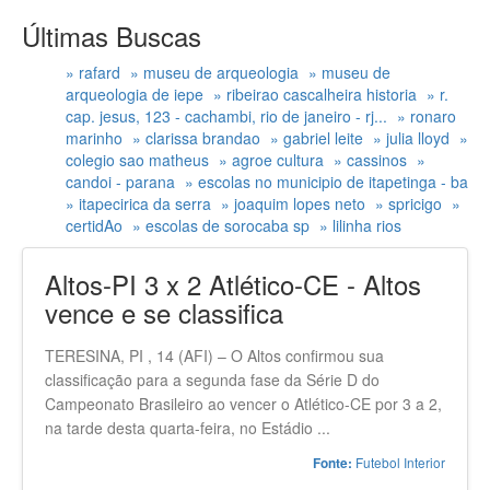
Últimas Buscas
» rafard
» museu de arqueologia
» museu de
arqueologia de iepe
» ribeirao cascalheira historia
» r.
cap. jesus, 123 - cachambi, rio de janeiro - rj...
» ronaro
marinho
» clarissa brandao
» gabriel leite
» julia lloyd
»
colegio sao matheus
» agroe cultura
» cassinos
»
candoi - parana
» escolas no municipio de itapetinga - ba
» itapecirica da serra
» joaquim lopes neto
» spricigo
»
certidAo
» escolas de sorocaba sp
» lilinha rios
Altos-PI 3 x 2 Atlético-CE - Altos
vence e se classifica
TERESINA, PI , 14 (AFI) – O Altos confirmou sua
classificação para a segunda fase da Série D do
Campeonato Brasileiro ao vencer o Atlético-CE por 3 a 2,
na tarde desta quarta-feira, no Estádio ...
Futebol Interior
Fonte: